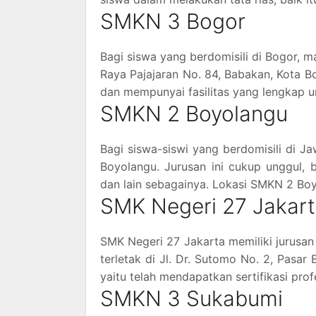
SMKN 3 Bogor
Bagi siswa yang berdomisili di Bogor, ma
Raya Pajajaran No. 84, Babakan, Kota Bo
dan mempunyai fasilitas yang lengkap u
SMKN 2 Boyolangu
Bagi siswa-siswi yang berdomisili di J
Boyolangu. Jurusan ini cukup unggul, ba
dan lain sebagainya. Lokasi SMKN 2 Boy
SMK Negeri 27 Jakar
SMK Negeri 27 Jakarta memiliki jurusan 
terletak di Jl. Dr. Sutomo No. 2, Pasar
yaitu telah mendapatkan sertifikasi pr
SMKN 3 Sukabumi