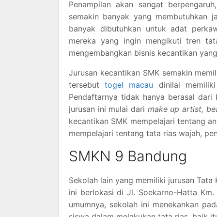
Penampilan akan sangat berpengaruh,
semakin banyak yang membutuhkan jasa
banyak dibutuhkan untuk adat perkaw
mereka yang ingin mengikuti tren ta
mengembangkan bisnis kecantikan yang l
Jurusan kecantikan SMK semakin memilik
tersebut
togel macau
dinilai memilik
Pendaftarnya tidak hanya berasal dari k
jurusan ini mulai dari
make up artist, be
kecantikan SMK mempelajari tentang anali
mempelajari tentang tata rias wajah, pe
SMKN 9 Bandung
Sekolah lain yang memiliki jurusan Tat
ini berlokasi di Jl. Soekarno-Hatta Km
umumnya, sekolah ini menekankan pad
siswa dalam melakukan tata rias, baik it