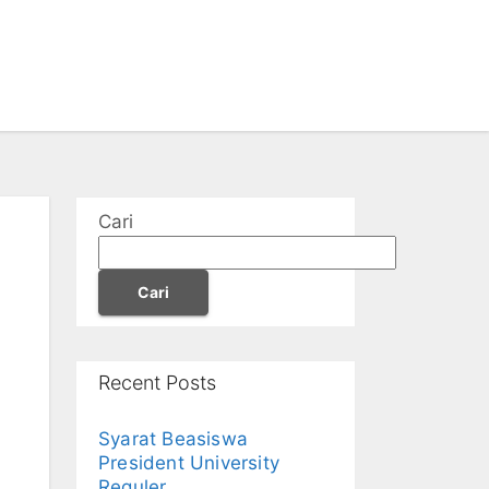
Cari
Cari
Recent Posts
Syarat Beasiswa
President University
Reguler