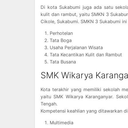
Di kota Sukabumi juga ada satu sekol
kulit dan rambut, yaitu SMKN 3 Sukabu
Cikole, Sukabumi. SMKN 3 Sukabumi ini
Perhotelan
Tata Boga
Usaha Perjalanan Wisata
Tata Kecantikan Kulit dan Rambut
Tata Busana
SMK Wikarya Karanga
Kota terakhir yang memiliki sekolah m
yaitu SMK Wikarya Karanganyar. Sekol
Tengah.
Kompetensi keahlian yang ditawarkan di 
Multimedia