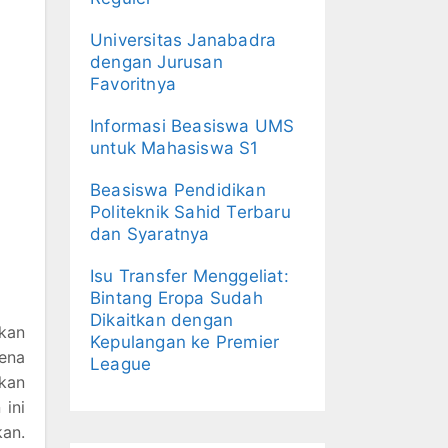
Universitas Janabadra
dengan Jurusan
Favoritnya
Informasi Beasiswa UMS
untuk Mahasiswa S1
Beasiswa Pendidikan
Politeknik Sahid Terbaru
dan Syaratnya
Isu Transfer Menggeliat:
Bintang Eropa Sudah
Dikaitkan dengan
kan
Kepulangan ke Premier
ena
League
kan
 ini
an.