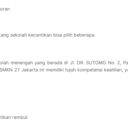
toran
ntang sekolah kecantikan bisa pilih beberapa.
olah menengah yang berada di Jl. DR. SUTOMO No. 2, Pa
SMKN 27 Jakarta ini memiliki tujuh kompetensi keahlian, y
ntikan rambut